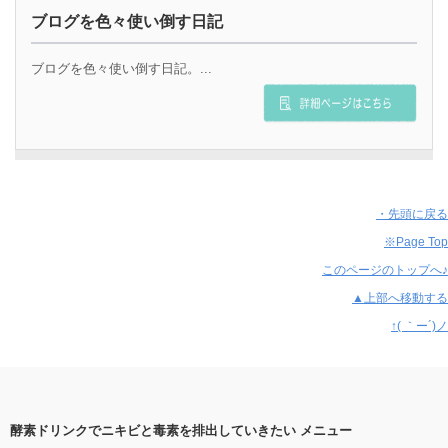
ブログを色々使い倒す日記
ブログを色々使い倒す日記。...
・先頭に戻る
※Page Top
このページのトップへ♪
▲上部へ移動する
↑( ｀ー´)ノ
酵素ドリンクでニキビと毒素を排出していきたい メニュー