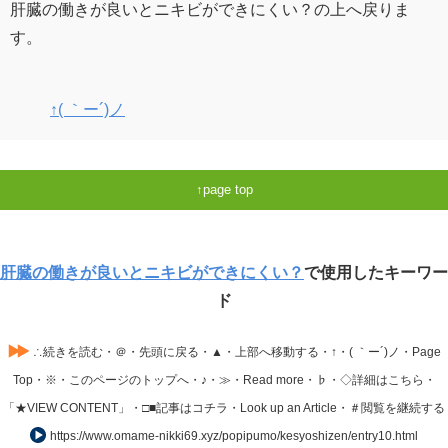
肝臓の働きが良いとニキビができにくい？の上へ戻りま
す。
↑( ｀ー´)ノ
page top
肝臓の働きが良いとニキビができにくい？
で使用したキーワー
ド
∴続きを読む・＠・先頭に戻る・▲・上部へ移動する・↑・( ｀ー´)ノ・Page
Top・※・このページのトップへ・♪・≫・Read more・♭・◇詳細はこちら・
「★VIEW CONTENT」・□■記事はコチラ・Look up an Article・＃閲覧を継続する
https://www.omame-nikki69.xyz/popipumo/kesyoshizen/entry10.html