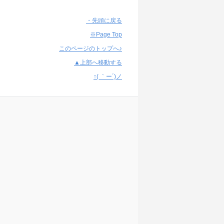
・先頭に戻る
※Page Top
このページのトップへ♪
▲上部へ移動する
↑( ｀ー´)ノ