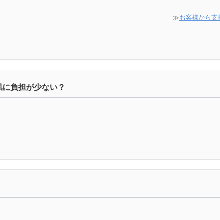
≫
お客様から支
肌に負担が少ない？